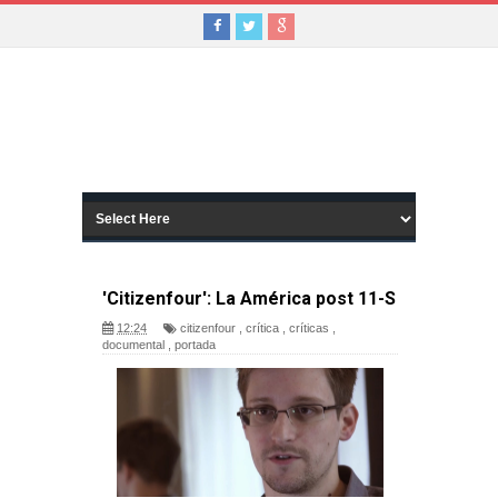
'Citizenfour': La América post 11-S
12:24
citizenfour
,
crítica
,
críticas
,
documental
,
portada