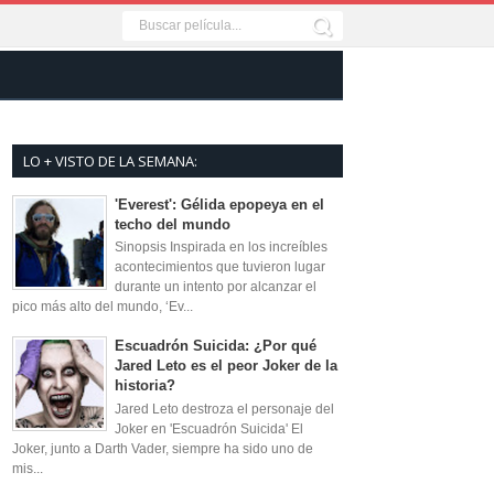
LO + VISTO DE LA SEMANA:
'Everest': Gélida epopeya en el
techo del mundo
Sinopsis Inspirada en los increíbles
acontecimientos que tuvieron lugar
durante un intento por alcanzar el
pico más alto del mundo, ‘Ev...
Escuadrón Suicida: ¿Por qué
Jared Leto es el peor Joker de la
historia?
Jared Leto destroza el personaje del
Joker en 'Escuadrón Suicida' El
Joker, junto a Darth Vader, siempre ha sido uno de
mis...