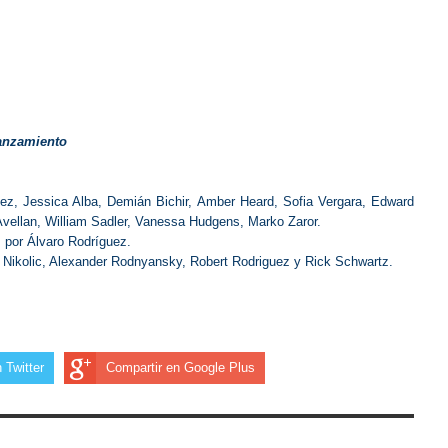
lanzamiento
uez, Jessica Alba, Demián Bichir, Amber Heard, Sofia Vergara, Edward
Avellan, William Sadler, Vanessa Hudgens, Marko Zaror.
 por Álvaro Rodríguez.
a Nikolic, Alexander Rodnyansky, Robert Rodriguez y Rick Schwartz.
 Twitter
Compartir en Google Plus