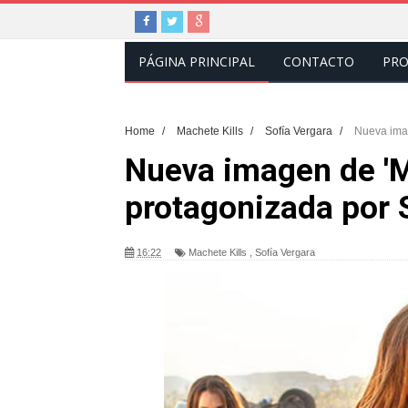
PÁGINA PRINCIPAL
CONTACTO
PRO
Home
/
Machete Kills
/
Sofía Vergara
/
Nueva imag
Nueva imagen de 'M
protagonizada por 
16:22
Machete Kills
,
Sofía Vergara