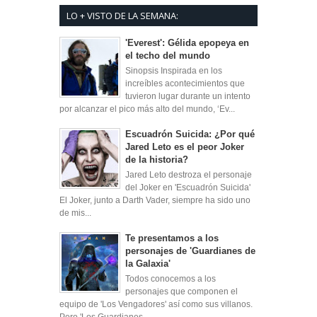
LO + VISTO DE LA SEMANA:
'Everest': Gélida epopeya en
el techo del mundo
Sinopsis Inspirada en los
increíbles acontecimientos que
tuvieron lugar durante un intento
por alcanzar el pico más alto del mundo, ‘Ev...
Escuadrón Suicida: ¿Por qué
Jared Leto es el peor Joker
de la historia?
Jared Leto destroza el personaje
del Joker en 'Escuadrón Suicida'
El Joker, junto a Darth Vader, siempre ha sido uno
de mis...
Te presentamos a los
personajes de 'Guardianes de
la Galaxia'
Todos conocemos a los
personajes que componen el
equipo de 'Los Vengadores' así como sus villanos.
Pero 'Los Guardianes...