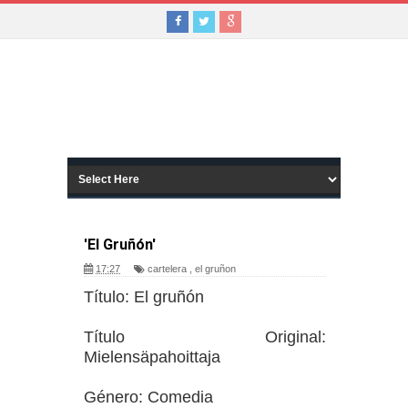
'El Gruñón'
17:27
cartelera
,
el gruñon
Título: El gruñón
Título Original:
Mielensäpahoittaja
Género: Comedia