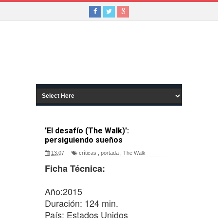
'El desafío (The Walk)':
persiguiendo sueños
13:07
críticas
,
portada
,
The Walk
Ficha Técnica:
Año:2015
Duración: 124 min.
País: Estados Unidos