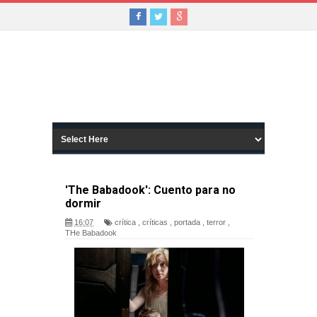
'The Babadook': Cuento para no
dormir
16:07
crítica
,
críticas
,
portada
,
terror
,
THe Babadook