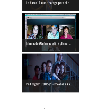
'La horca': Found footage para el c...
'Eliminado (Unfriended)': Bullying ...
'Poltergeist (2015)': Removeos en v...