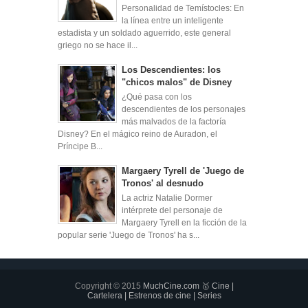
Personalidad de Temístocles: En
la línea entre un inteligente
estadista y un soldado aguerrido, este general
griego no se hace il...
Los Descendientes: los
"chicos malos" de Disney
¿Qué pasa con los
descendientes de los personajes
más malvados de la factoría
Disney? En el mágico reino de Auradon, el
Príncipe B...
Margaery Tyrell de 'Juego de
Tronos' al desnudo
La actriz Natalie Dormer
intérprete del personaje de
Margaery Tyrell en la ficción de la
popular serie 'Juego de Tronos' ha s...
Copyright © 2015
MuchCine.com 🥇 Cine |
Cartelera | Estrenos de cine | Series