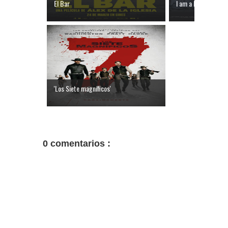
El Bar
I am a Hero
'Los Siete magníficos'
0 comentarios :