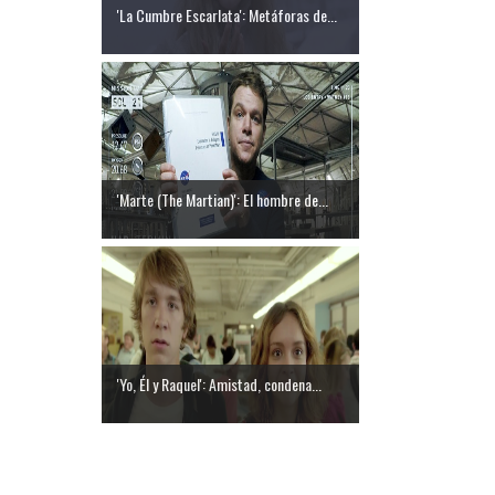
'La Cumbre Escarlata': Metáforas de...
'Marte (The Martian)': El hombre de...
'Yo, Él y Raquel': Amistad, condena...