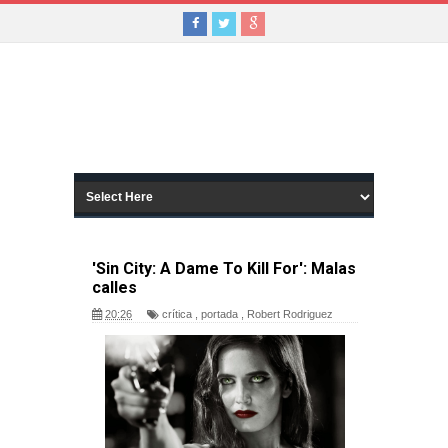
'Sin City: A Dame To Kill For': Malas
calles
20:26
crítica
,
portada
,
Robert Rodriguez