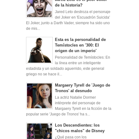
de la historia?
Jared Leto destroza el personaje
del Joker en 'Escuadrón Suicida'
El Joker, junto a Darth Vader, siempre ha sido uno
de mis...
Esta es la personalidad de
Temístocles en '300: El
origen de un imperio'
Personalidad de Temístocles: En
la línea entre un inteligente
estadista y un soldado aguerrido, este general
griego no se hace il...
Margaery Tyrell de 'Juego de
Tronos' al desnudo
La actriz Natalie Dormer
intérprete del personaje de
Margaery Tyrell en la ficción de la
popular serie 'Juego de Tronos' ha s...
Los Descendientes: los
"chicos malos" de Disney
¿Qué pasa con los