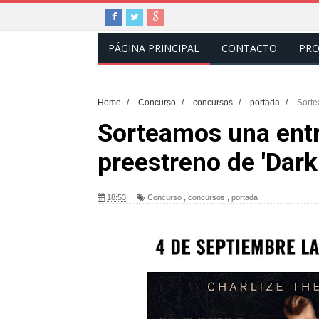
PÁGINA PRINCIPAL
CONTACTO
PRO
Home
/
Concurso
/
concursos
/
portada
/
Sorte
Sorteamos una entr
preestreno de 'Dark
18:53
Concurso
,
concursos
,
portada