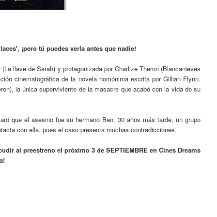
aces', ¡pero tú puedes verla antes que nadie!
er (La llave de Sarah) y protagonizada por Charlize Theron (Blancanieves
ación cinematográfica de la novela homónima escrita por Gillian Flynn.
eron), la única superviviente de la masacre que acabó con la vida de su
claró que el asesino fue su hermano Ben. 30 años más tarde, un grupo
tacta con ella, pues el caso presenta muchas contradicciones.
acudir al preestreno el próximo 3 de SEPTIEMBRE en Cines Dreams
pa!