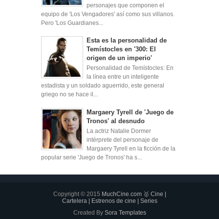
personajes que componen el
equipo de 'Los Vengadores' así como sus villanos.
Pero 'Los Guardianes...
Esta es la personalidad de
Temístocles en '300: El
origen de un imperio'
Personalidad de Temístocles: En
la línea entre un inteligente
estadista y un soldado aguerrido, este general
griego no se hace il...
Margaery Tyrell de 'Juego de
Tronos' al desnudo
La actriz Natalie Dormer
intérprete del personaje de
Margaery Tyrell en la ficción de la
popular serie 'Juego de Tronos' ha s...
Copyright © 2015
MuchCine.com 🥇 Cine |
Cartelera | Estrenos de cine | Series
Created By
Sora Templates