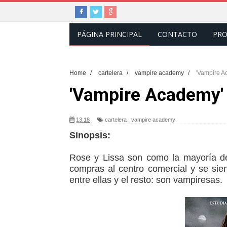
PÁGINA PRINCIPAL
CONTACTO
PRO
Home
/
cartelera
/
vampire academy
/
'Vampire A
'Vampire Academy'
13:18
cartelera
,
vampire academy
Sinopsis:
Rose y Lissa son como la mayoría de 
compras al centro comercial y se sie
entre ellas y el resto: son vampiresas.