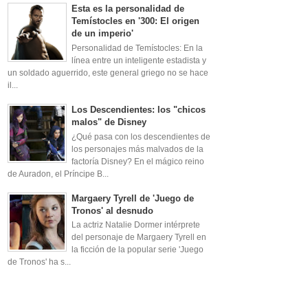
Esta es la personalidad de
Temístocles en '300: El origen
de un imperio'
Personalidad de Temístocles: En la
línea entre un inteligente estadista y
un soldado aguerrido, este general griego no se hace
il...
Los Descendientes: los "chicos
malos" de Disney
¿Qué pasa con los descendientes de
los personajes más malvados de la
factoría Disney? En el mágico reino
de Auradon, el Príncipe B...
Margaery Tyrell de 'Juego de
Tronos' al desnudo
La actriz Natalie Dormer intérprete
del personaje de Margaery Tyrell en
la ficción de la popular serie 'Juego
de Tronos' ha s...