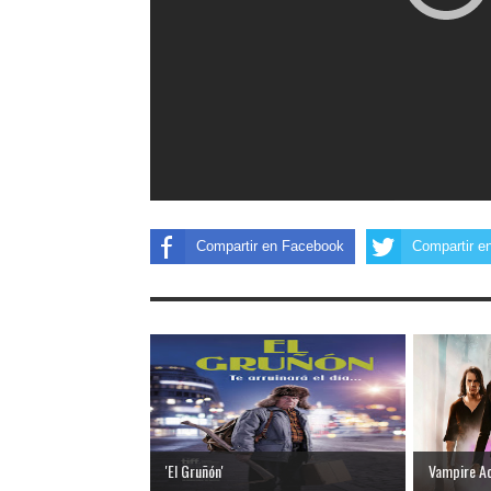
Compartir en Facebook
Compartir en
'El Gruñón'
Vampire Ac