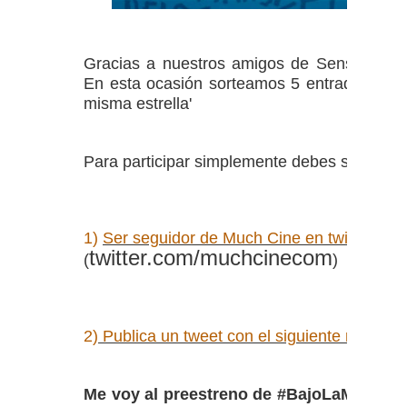
Gracias a nuestros amigos de
SensaCine
o
En esta ocasión sorteamos 5 entradas doble
misma estrella'
Para participar simplemente debes seguir lo
1)
Ser seguidor de Much Cine en twitter
twitter.com/muchcinecom
(
)
2)
Publica un tweet con el siguiente mensaje
Me voy al preestreno de #BajoLaMismaEs