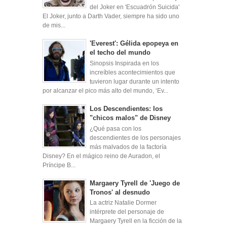
del Joker en 'Escuadrón Suicida'
El Joker, junto a Darth Vader, siempre ha sido uno
de mis...
'Everest': Gélida epopeya en
el techo del mundo
Sinopsis Inspirada en los
increíbles acontecimientos que
tuvieron lugar durante un intento
por alcanzar el pico más alto del mundo, ‘Ev...
Los Descendientes: los
"chicos malos" de Disney
¿Qué pasa con los
descendientes de los personajes
más malvados de la factoría
Disney? En el mágico reino de Auradon, el
Príncipe B...
Margaery Tyrell de 'Juego de
Tronos' al desnudo
La actriz Natalie Dormer
intérprete del personaje de
Margaery Tyrell en la ficción de la