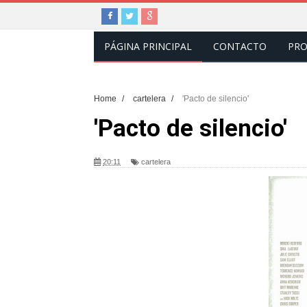
PÁGINA PRINCIPAL
CONTACTO
PRO
Home
/
cartelera
/
'Pacto de silencio'
'Pacto de silencio'
20:11
cartelera