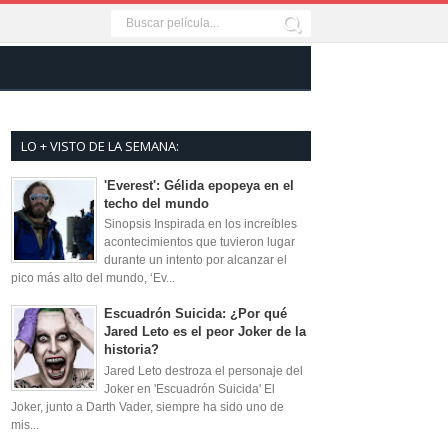
LO + VISTO DE LA SEMANA:
'Everest': Gélida epopeya en el
techo del mundo
Sinopsis Inspirada en los increíbles
acontecimientos que tuvieron lugar
durante un intento por alcanzar el
pico más alto del mundo, ‘Ev...
Escuadrón Suicida: ¿Por qué
Jared Leto es el peor Joker de la
historia?
Jared Leto destroza el personaje del
Joker en 'Escuadrón Suicida' El
Joker, junto a Darth Vader, siempre ha sido uno de
mis...