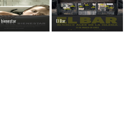
l bienestar
El Bar