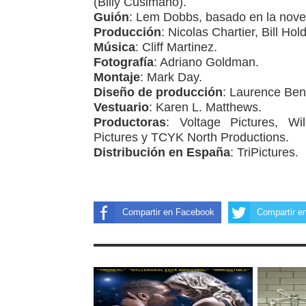
(Billy Cusimano).
Guión
: Lem Dobbs, basado en la nove
Producción
: Nicolas Chartier, Bill H
Música
: Cliff Martinez.
Fotografía
: Adriano Goldman.
Montaje
: Mark Day.
Diseño de producción
: Laurence Ben
Vestuario
: Karen L. Matthews.
Productoras
: Voltage Pictures, Wil
Pictures y TCYK North Productions.
Distribución en España
: TriPictures.
Compartir en Facebook
Compartir en