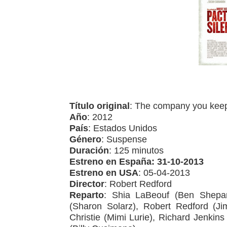
Título original
: The company you kee
Año
: 2012
País
: Estados Unidos
Género
: Suspense
Duración
: 125 minutos
Estreno en España: 31-10-2013
Estreno en USA
: 05-04-2013
Director
: Robert Redford
Reparto
: Shia LaBeouf (Ben Shepar
(Sharon Solarz), Robert Redford (Jim
Christie (Mimi Lurie), Richard Jenkin