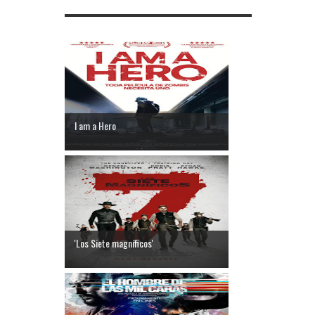
I am a Hero
'Los Siete magníficos'