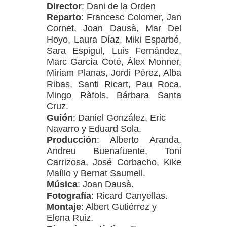
Director
: Dani de la Orden
Reparto
: Francesc Colomer, Jan
Cornet, Joan Dausà, Mar Del
Hoyo, Laura Díaz, Miki Esparbé,
Sara Espigul, Luis Fernández,
Marc García Coté, Àlex Monner,
Miriam Planas, Jordi Pérez, Alba
Ribas, Santi Ricart, Pau Roca,
Mingo Ràfols, Bárbara Santa
Cruz.
Guión
: Daniel González, Eric
Navarro y Eduard Sola.
Producción
: Alberto Aranda,
Andreu Buenafuente, Toni
Carrizosa, José Corbacho, Kike
Maíllo y Bernat Saumell.
Música
: Joan Dausà.
Fotografía
: Ricard Canyellas.
Montaje
: Albert Gutiérrez y
Elena Ruiz.