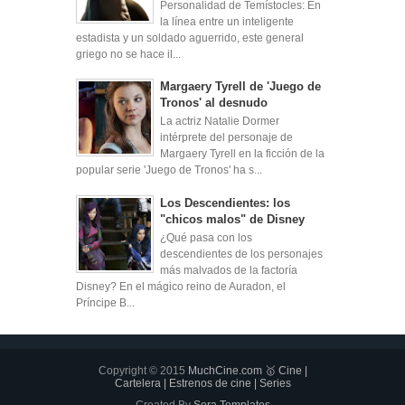
Personalidad de Temístocles: En
la línea entre un inteligente
estadista y un soldado aguerrido, este general
griego no se hace il...
Margaery Tyrell de 'Juego de
Tronos' al desnudo
La actriz Natalie Dormer
intérprete del personaje de
Margaery Tyrell en la ficción de la
popular serie 'Juego de Tronos' ha s...
Los Descendientes: los
"chicos malos" de Disney
¿Qué pasa con los
descendientes de los personajes
más malvados de la factoría
Disney? En el mágico reino de Auradon, el
Príncipe B...
Copyright © 2015
MuchCine.com 🥇 Cine |
Cartelera | Estrenos de cine | Series
Created By
Sora Templates