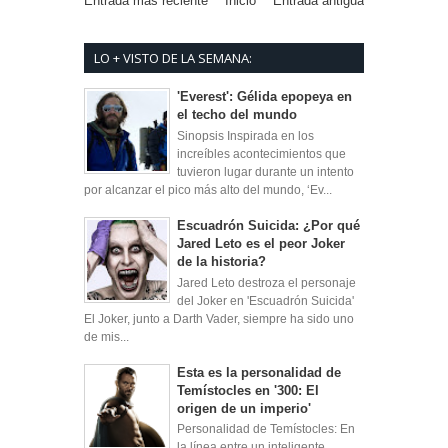
Entrada más reciente
Inicio
Entrada antigua
LO + VISTO DE LA SEMANA:
'Everest': Gélida epopeya en
el techo del mundo
Sinopsis Inspirada en los
increíbles acontecimientos que
tuvieron lugar durante un intento
por alcanzar el pico más alto del mundo, ‘Ev...
Escuadrón Suicida: ¿Por qué
Jared Leto es el peor Joker
de la historia?
Jared Leto destroza el personaje
del Joker en 'Escuadrón Suicida'
El Joker, junto a Darth Vader, siempre ha sido uno
de mis...
Esta es la personalidad de
Temístocles en '300: El
origen de un imperio'
Personalidad de Temístocles: En
la línea entre un inteligente