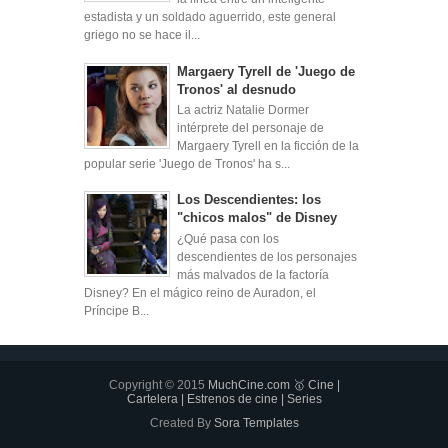
estadista y un soldado aguerrido, este general
griego no se hace il...
Margaery Tyrell de 'Juego de
Tronos' al desnudo
La actriz Natalie Dormer
intérprete del personaje de
Margaery Tyrell en la ficción de la
popular serie 'Juego de Tronos' ha s...
Los Descendientes: los
"chicos malos" de Disney
¿Qué pasa con los
descendientes de los personajes
más malvados de la factoría
Disney? En el mágico reino de Auradon, el
Príncipe B...
Copyright © 2015
MuchCine.com 🥇 Cine |
Cartelera | Estrenos de cine | Series
Created By
Sora Templates