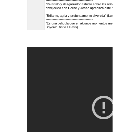
----------------------------------------
"Divertido y desgarrador estudio sobre las relaciones sentimen
envejecido con Celine y Jesse apreciará este nuevo episod
----------------------------------------
"Brillante, agria y profundamente divertida" (Luis Martínez: 
----------------------------------------
"Es una película que en algunos momentos me sorprende y me
Boyero: Diario El País)