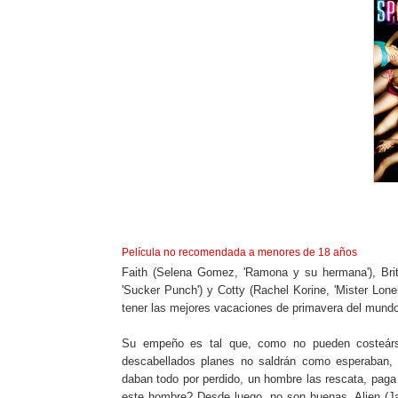
Película no recomendada a menores de 18 años
Faith (Selena Gomez, 'Ramona y su hermana'), Bri
'Sucker Punch') y Cotty (Rachel Korine, 'Mister Lo
tener las mejores vacaciones de primavera del mundo
Su empeño es tal que, como no pueden costeársel
descabellados planes no saldrán como esperaban, 
daban todo por perdido, un hombre las rescata, paga 
este hombre? Desde luego, no son buenas. Alien (Jam