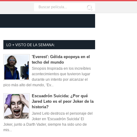
LO + VISTO DE LA SEMANA:
'Everest': Gélida epopeya en el
techo del mundo
Sinopsis Inspirada en los increíbles
acontecimientos que tuvieron lugar
durante un intento por alcanzar el
pico más alto del mundo, ‘Ev...
Escuadrón Suicida: ¿Por qué
Jared Leto es el peor Joker de la
historia?
Jared Leto destroza el personaje del
Joker en 'Escuadrón Suicida' El
Joker, junto a Darth Vader, siempre ha sido uno de
mis...