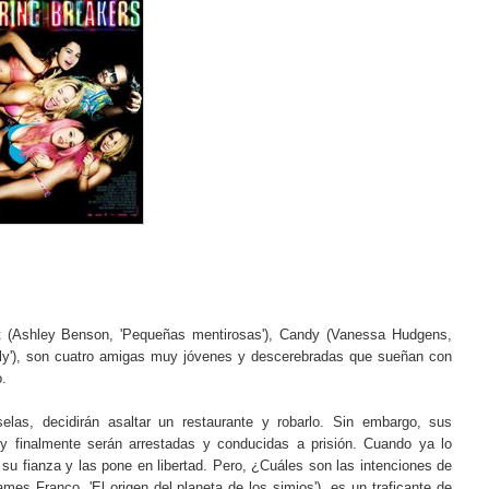
t (Ashley Benson, 'Pequeñas mentirosas'), Candy (Vanessa Hudgens,
nely'), son cuatro amigas muy jóvenes y descerebradas que sueñan con
.
as, decidirán asaltar un restaurante y robarlo. Sin embargo, sus
y finalmente serán arrestadas y conducidas a prisión. Cuando ya lo
su fianza y las pone en libertad. Pero, ¿Cuáles son las intenciones de
es Franco, 'El origen del planeta de los simios'), es un traficante de