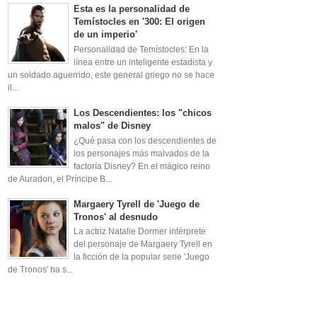
Esta es la personalidad de
Temístocles en '300: El origen
de un imperio'
Personalidad de Temístocles: En la
línea entre un inteligente estadista y
un soldado aguerrido, este general griego no se hace
il...
Los Descendientes: los "chicos
malos" de Disney
¿Qué pasa con los descendientes de
los personajes más malvados de la
factoría Disney? En el mágico reino
de Auradon, el Príncipe B...
Margaery Tyrell de 'Juego de
Tronos' al desnudo
La actriz Natalie Dormer intérprete
del personaje de Margaery Tyrell en
la ficción de la popular serie 'Juego
de Tronos' ha s...