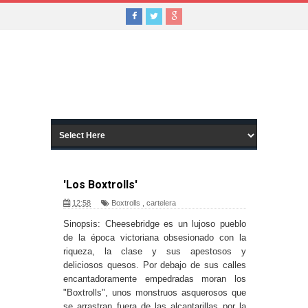
'Los Boxtrolls'
12:58
Boxtrolls
,
cartelera
Sinopsis: Cheesebridge es un lujoso pueblo
de la época victoriana obsesionado con la
riqueza, la clase y sus apestosos y
deliciosos quesos. Por debajo de sus calles
encantadoramente empedradas moran los
"Boxtrolls", unos monstruos asquerosos que
se arrastran fuera de las alcantarillas por la